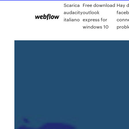
Scarica
Free download
Hay 
audacity
outlook
face
italiano
express for
conn
windows 10
prob