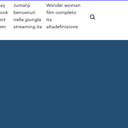
day
Jumanji
Wonder woman
book
benvenuti
film completo
ect
nella giungla
ita
lem
streaming ita
altadefinizione